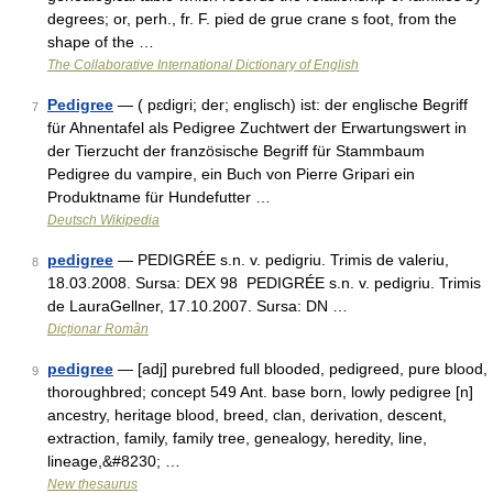
degrees; or, perh., fr. F. pied de grue crane s foot, from the
shape of the …
The Collaborative International Dictionary of English
Pedigree
— ( pɛdigri; der; englisch) ist: der englische Begriff
7
für Ahnentafel als Pedigree Zuchtwert der Erwartungswert in
der Tierzucht der französische Begriff für Stammbaum
Pedigree du vampire, ein Buch von Pierre Gripari ein
Produktname für Hundefutter …
Deutsch Wikipedia
pedigree
— PEDIGRÉE s.n. v. pedigriu. Trimis de valeriu,
8
18.03.2008. Sursa: DEX 98 PEDIGRÉE s.n. v. pedigriu. Trimis
de LauraGellner, 17.10.2007. Sursa: DN …
Dicționar Român
pedigree
— [adj] purebred full blooded, pedigreed, pure blood,
9
thoroughbred; concept 549 Ant. base born, lowly pedigree [n]
ancestry, heritage blood, breed, clan, derivation, descent,
extraction, family, family tree, genealogy, heredity, line,
lineage,&#8230; …
New thesaurus