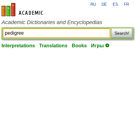
RU
DE
ES
FR
en-academic.com
Academic Dictionaries and Encyclopedias
Search!
Interpretations
Translations
Books
Игры ⚽