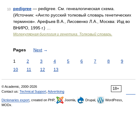
pedigree
— pedigree. См. генеалогическая схема.
10
(Источник: «Англо русский толковый словарь генетических
терминов». Арефьев В.А., Лисовенко Л.А., Москва: Изд во
ВНИРО, 1995 г.) …
Молекулярная биология и генетика. Толковый словарь.
Pages
Next
→
1
2
3
4
5
6
7
8
9
10
11
12
13
© Academic, 2000-2026
18+
Contact us:
Technical Support
,
Advertising
Dictionaries export
, created on PHP,
Joomla,
Drupal,
WordPress,
MODx.