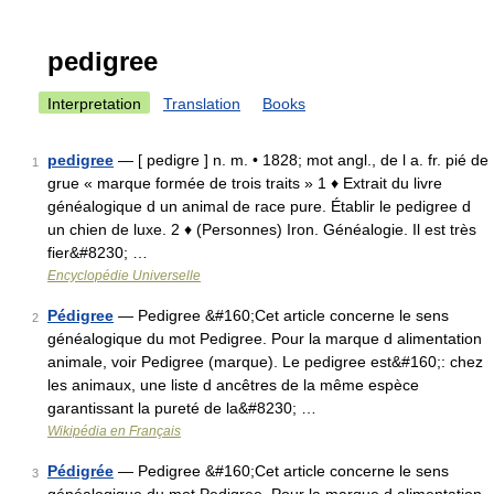
pedigree
Interpretation
Translation
Books
pedigree
— [ pedigre ] n. m. • 1828; mot angl., de l a. fr. pié de
1
grue « marque formée de trois traits » 1 ♦ Extrait du livre
généalogique d un animal de race pure. Établir le pedigree d
un chien de luxe. 2 ♦ (Personnes) Iron. Généalogie. Il est très
fier&#8230; …
Encyclopédie Universelle
Pédigree
— Pedigree &#160;Cet article concerne le sens
2
généalogique du mot Pedigree. Pour la marque d alimentation
animale, voir Pedigree (marque). Le pedigree est&#160;: chez
les animaux, une liste d ancêtres de la même espèce
garantissant la pureté de la&#8230; …
Wikipédia en Français
Pédigrée
— Pedigree &#160;Cet article concerne le sens
3