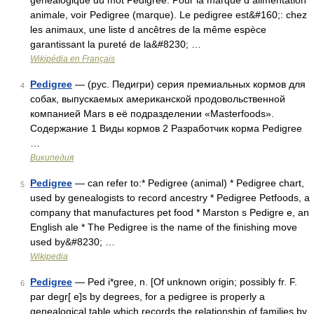
généalogique du mot Pedigree. Pour la marque d alimentation
animale, voir Pedigree (marque). Le pedigree est&#160;: chez
les animaux, une liste d ancêtres de la même espèce
garantissant la pureté de la&#8230; …
Wikipédia en Français
Pedigree
— (рус. Педигри) серия премиальных кормов для
4
собак, выпускаемых американской продовольственной
компанией Mars в её подразделении «Masterfoods».
Содержание 1 Виды кормов 2 Разработчик корма Pedigree
…
Википедия
Pedigree
— can refer to:* Pedigree (animal) * Pedigree chart,
5
used by genealogists to record ancestry * Pedigree Petfoods, a
company that manufactures pet food * Marston s Pedigre e, an
English ale * The Pedigree is the name of the finishing move
used by&#8230; …
Wikipedia
Pedigree
— Ped i*gree, n. [Of unknown origin; possibly fr. F.
6
par degr[ e]s by degrees, for a pedigree is properly a
genealogical table which records the relationship of families by